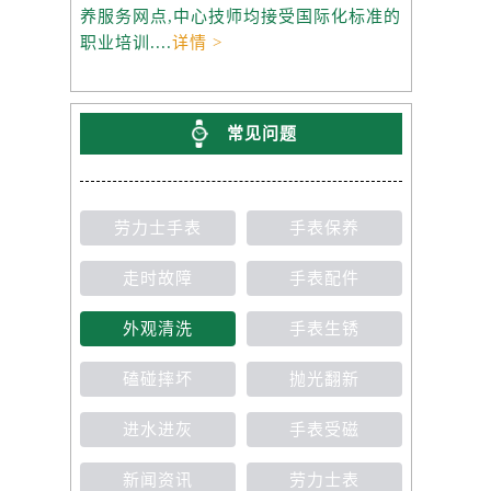
养服务网点,中心技师均接受国际化标准的
职业培训....
详情 >
常见问题
劳力士手表
手表保养
走时故障
手表配件
外观清洗
手表生锈
磕碰摔坏
抛光翻新
进水进灰
手表受磁
新闻资讯
劳力士表