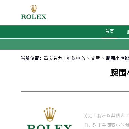
首页
当前位置：
重庆劳力士维修中心
>
文章
> 腕围小也
腕围
劳力士腕表以其精湛
而，对于手腕较小的