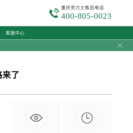
重庆劳力士售后电话

400-805-0023
客服中心

略来了

然
…