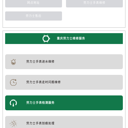
网点地址
劳力士手表维修
劳力士售后
重庆劳力士维修服务
劳力士手表进水维修
劳力士手表走时问题维修
劳力士手表检测服务
劳力士手表划痕处理