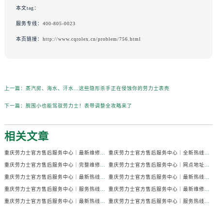
本文tag：
服务专线：
400-805-0023
本页链接：
http://www.cqrolex.cn/problem/756.html
上一篇：
蒸汽房、海水、汗水…这些隐形杀手正在侵蚀你的劳力士表壳
下一篇：
腕围小也能驾驭劳力士！表带调整全攻略来了
相关文章
重庆劳力士官方售后服务中心｜最新维修地址与官方售后热线权威信息公示（2026年7月最新）
重庆劳力士官方售后服务中心｜全新热线和维修门店地址权威信息公示（2026年7月最新）
重庆劳力士官方售后服务中心｜完整维修地址与售后热线权威信息公示（2026年7月最新）
重庆劳力士官方售后服务中心｜网点地址与售后服务电话权威信息公示（2026年7月最新）
重庆劳力士官方售后服务中心｜最新热线及官方维修地址权威信息公示（2026年7月最新）
重庆劳力士官方售后服务中心｜最新热线和全部维修地址权威信息公示（2026年7月最新）
重庆劳力士官方售后服务中心｜服务热线及官方维修地址权威信息公示（2026年7月最新）
重庆劳力士官方售后服务中心｜最新维修地址与官方电话权威信息公示（2026年7月最新）
重庆劳力士官方售后服务中心｜最新热线和详细维修地址权威信息公示（2026年7月最新）
重庆劳力士官方售后服务中心｜服务热线及全部官方地址权威信息公示（2026年7月最新）