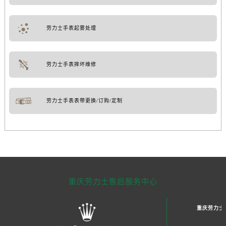
劳力士手表起雾处理
劳力士手表摔坏维修
劳力士手表表带更换/订购/定制
重庆劳力士售后服务中心
重庆劳力士