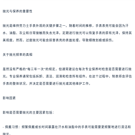
抛光与保养的重要性
抛光是维持劳力士手表外观的关键步骤之一。随着时间的推移，手表表壳可能会因为汗
水、油脂、灰尘和日常接触而失去光泽。定期进行抛光可以恢复手表的原有光泽，保持其
美观度。然而，过度抛光可能会损害表壳的表面处理，导致细微划痕或损伤。
关于抛光频率的真相
虽然没有严格的“每三年一次”的规定，但通常建议在每次专业保养时检查是否需要进行抛
光。专业保养通常包括拆卸、清洁、润滑和检查所有组件。在这个过程中，制表师会评估
手表的整体状况，并决定是否需要进行抛光或其他维护工作。
影响因素
影响是否需要抛光的主要因素包括：
- 佩戴习惯：频繁佩戴或长时间暴露在汗水和油脂中的手表可能需要更频繁地进行清洁和
抛光。