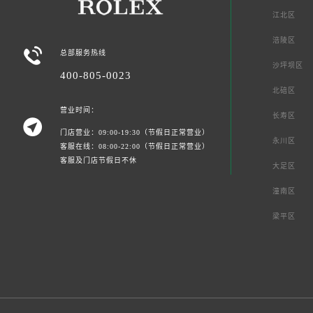
江北区
涪陵区

总部服务热线
沙坪坝区
400-805-0023
北碚区
营业时间：
长寿区

门店营业：09:00-19:30（节假日正常营业）
永川区
客服在线：08:00-22:00（节假日正常营业）
客服及门店节假日不休
大足区
潼南区
梁平区