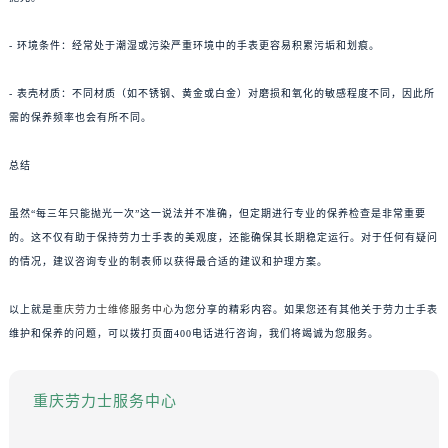
- 环境条件：经常处于潮湿或污染严重环境中的手表更容易积累污垢和划痕。
- 表壳材质：不同材质（如不锈钢、黄金或白金）对磨损和氧化的敏感程度不同，因此所
需的保养频率也会有所不同。
总结
虽然“每三年只能抛光一次”这一说法并不准确，但定期进行专业的保养检查是非常重要
的。这不仅有助于保持劳力士手表的美观度，还能确保其长期稳定运行。对于任何有疑问
的情况，建议咨询专业的制表师以获得最合适的建议和护理方案。
以上就是
重庆劳力士维修服务中心
为您分享的精彩内容。如果您还有其他关于劳力士手表
维护和保养的问题，可以拨打页面400电话进行咨询，我们将竭诚为您服务。
重庆劳力士服务中心