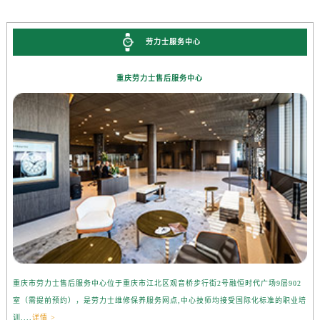
劳力士服务中心
重庆劳力士售后服务中心
重庆市劳力士售后服务中心位于重庆市江北区观音桥步行街2号融恒时代广场9层902
室（需提前预约），是劳力士维修保养服务网点,中心技师均接受国际化标准的职业培
训....
详情 >