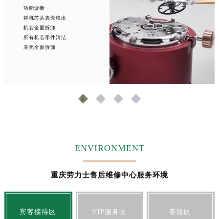
功能诊断
将机芯从表壳移出
机芯全面拆卸
所有机芯零件清洁
表壳全面拆卸
1
2
3
4
ENVIRONMENT
重庆劳力士售后维修中心服务环境
宾客接待区
VIP服务区
客服区