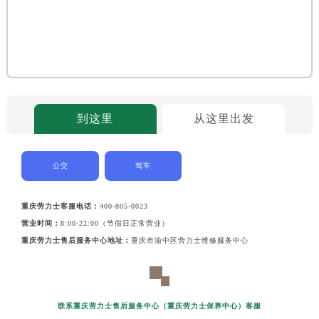
到这里
从这里出发
公交
驾车
重庆劳力士客服电话：
400-805-0023
营业时间：
8:00-22:00（节假日正常营业）
重庆劳力士售后服务中心地址：
重庆市渝中区劳力士维修服务中心
联系重庆劳力士售后服务中心（重庆劳力士保养中心）客服