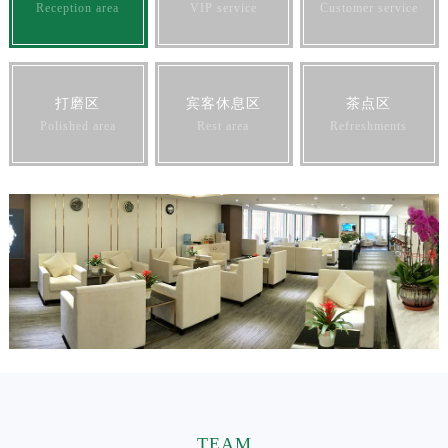
Reception area
VIP service
Customer service
打磨区
宾客休息区
茶点区
Polished area
Rest area
Refreshments
TEAM