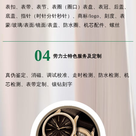
表扣、表带、表节、表圈（圈口）表盘、表冠、后盖、
底盖、指针（时针分针秒针）、商标/logo、刻度、表
蒙/玻璃/表面/镜面/表盖、防水圈、机芯配件、螺丝
04
劳力士特色服务及定制
真伪鉴定、消磁、调试校准、走时检测、防水检测、机
芯检测、表带定制、镶钻刻字