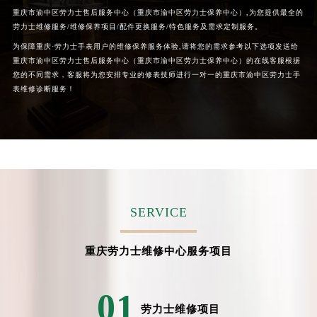
重庆市渝中区劳力士售后服务中心（重庆市渝中区劳力士保养中心）,为您提供最全的
劳力士维修服务/维修保养项目/配件更换服务/特色服务及需求定制服务。
为保障重庆·劳力士手表用户的维修保养服务体验,请将您的需求参考以下选项发送给
重庆市渝中区劳力士售后服务中心（重庆市渝中区劳力士保养中心）的在线客服根据
您的不同需求，客服将为您安排专业的修表技师进行一对一的重庆市渝中区劳力士手
表维修诊断服务！
SERVICE
重庆劳力士维修中心服务项目
01
劳力士维修项目