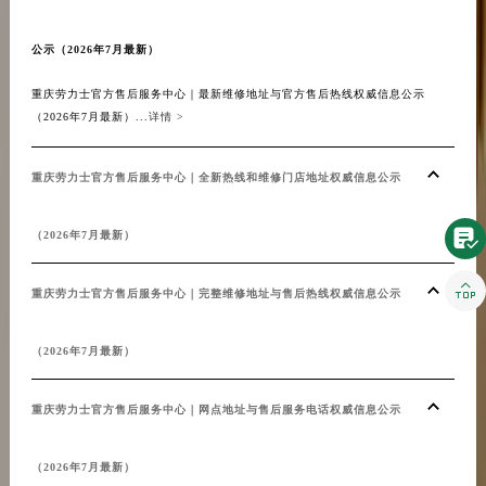
公示（2026年7月最新）
重庆劳力士官方售后服务中心｜最新维修地址与官方售后热线权威信息公示
（2026年7月最新）...
详情 >
重庆劳力士官方售后服务中心｜全新热线和维修门店地址权威信息公示

（2026年7月最新）

重庆劳力士官方售后服务中心｜完整维修地址与售后热线权威信息公示
（2026年7月最新）
重庆劳力士官方售后服务中心｜网点地址与售后服务电话权威信息公示
（2026年7月最新）