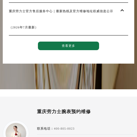
重庆劳力士官方售后服务中心｜最新热线及官方维修地址权威信息公示
（2026年7月最新）
查看更多
重庆劳力士腕表预约维修
联系电话：
400-805-0023