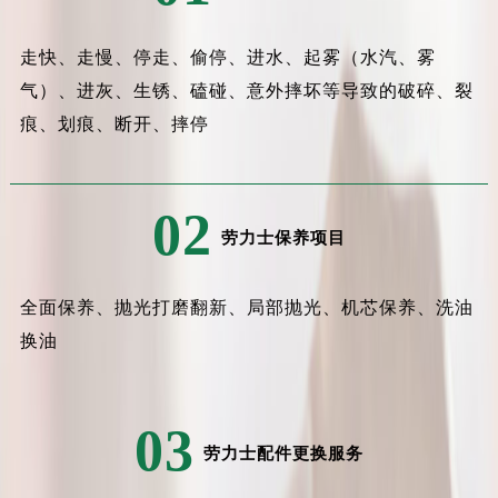
走快、走慢、停走、偷停、进水、起雾（水汽、雾
气）、进灰、生锈、磕碰、意外摔坏等导致的破碎、裂
痕、划痕、断开、摔停
02
劳力士保养项目
全面保养、抛光打磨翻新、局部抛光、机芯保养、洗油
换油
03
劳力士配件更换服务