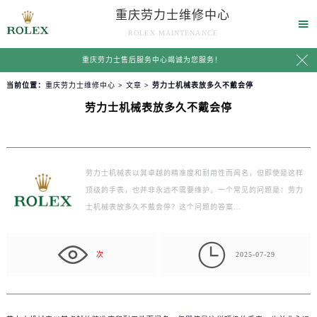
重庆劳力士维修中心

ROLEX MAINTENANCE

重庆劳力士售后服务中心竭诚为您服务！
当前位置：
重庆劳力士维修中心
>
文章
> 劳力士机械表放多久不戴会停
劳力士机械表放多久不戴会停
劳力士机械表以其卓越的精准度和耐用性而闻名，但即使是这样
顶级的手表，也并非永远不需要维护。一个常见的问题是：劳力
士机械表放多久不戴会停？这个问题的答案…

次
2025-07-29