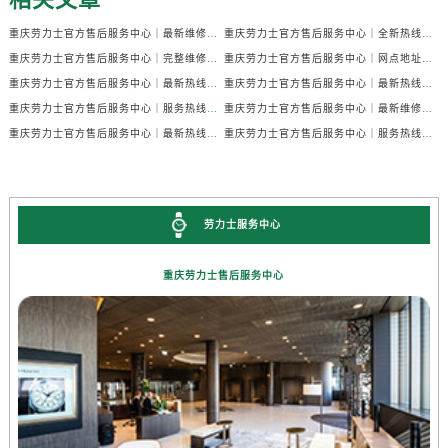
重庆劳力士官方售后服务中心｜最新维修地址与官方售后热线权威信息公示（2026年7月最新）
重庆劳力士官方售后服务中心｜全新热线和维修门店地址权威信息公示（2026年7月最新）
重庆劳力士官方售后服务中心｜完整维修地址与售后热线权威信息公示（2026年7月最新）
重庆劳力士官方售后服务中心｜网点地址与售后服务电话权威信息公示（2026年7月最新）
重庆劳力士官方售后服务中心｜最新热线及官方维修地址权威信息公示（2026年7月最新）
重庆劳力士官方售后服务中心｜最新热线和全部维修地址权威信息公示（2026年7月最新）
重庆劳力士官方售后服务中心｜服务热线及官方维修地址权威信息公示（2026年7月最新）
重庆劳力士官方售后服务中心｜最新维修地址与官方电话权威信息公示（2026年7月最新）
重庆劳力士官方售后服务中心｜最新热线和详细维修地址权威信息公示（2026年7月最新）
重庆劳力士官方售后服务中心｜服务热线及全部官方地址权威信息公示（2026年7月最新）
劳力士服务中心
重庆劳力士售后服务中心