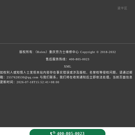
梁平区
版权所有:（Rolex）
重庆劳力士维修中心
Copyright © 2018-2032
售后服务热线：
400-805-0023
XML
如权利人或知情人士发现本站内容存在事实错误或涉及版权、名誉权等侵权问题，请通过邮
箱：2557628530@qq.com 与我们联系，我们将在收到通知后立即依法处理。当前页面信息
更新时间：2026-07-18T15:52:41+08:00

400-805-0023