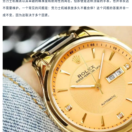
劳力士机械表以其卓越的精准度和耐用性而闻名，但即使是这样顶级的手表，也并非永远
不需要维护。一个常见的问题是：劳力士机械表放多久不戴会停？这个问题的答案并非一
成不变，因为这取决于多个因素。