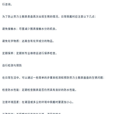
行咨询。
为了防止劳力士腕表表盘再次出现生锈的情况，日常佩戴时应注意以下几点：
避免接触水：尽量减少腕表接触水分的机会。
避免化学物质：远离含有化学成分的物品。
定期保养：定期到专业维修店进行保养检查。
自行检测与预防
在日常生活中，可以通过一些简单的步骤来检测和预防劳力士腕表面盘的生锈问题：
检查防水性能：定期检查腕表是否仍然具有良好的防水性能。
注意环境因素：在潮湿或多尘的环境中佩戴时要更加小心。