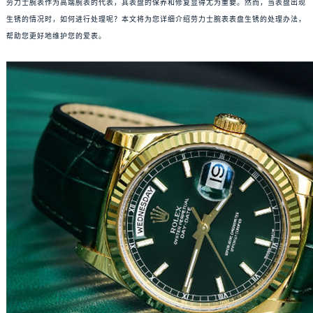
劳力士腕表作为高端腕表的代表，其表盘的保养和修复显得尤为重要。然而，当表盘出现
生锈的情况时，如何进行处理呢？本文将为您详细介绍劳力士腕表表盘生锈的处理办法，
帮助您更好地维护您的爱表。