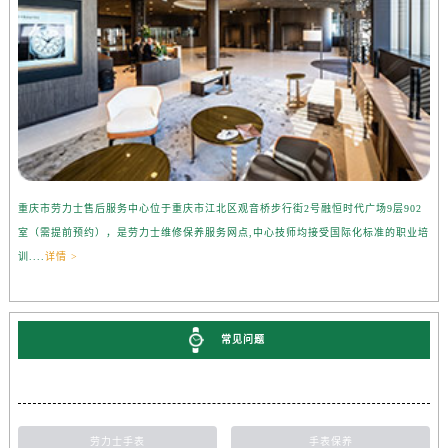
重庆市劳力士售后服务中心位于重庆市江北区观音桥步行街2号融恒时代广场9层902
室（需提前预约），是劳力士维修保养服务网点,中心技师均接受国际化标准的职业培
训....
详情 >
常见问题
劳力士手表
手表保养