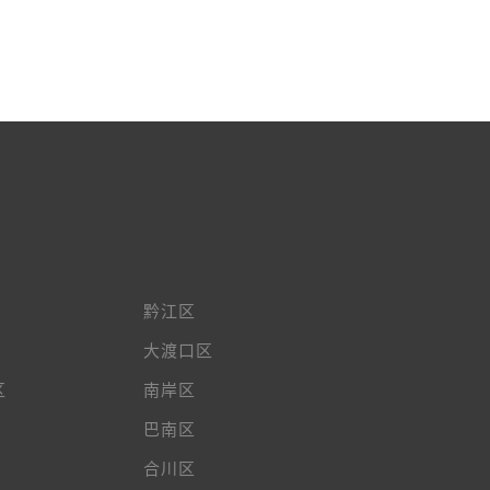
黔江区
大渡口区
区
南岸区
巴南区
合川区