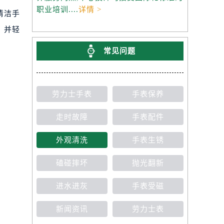
养服务网点,中心技师均接受国际化标准的
职业培训....
详情 >
清洁手
，并轻
常见问题
劳力士手表
手表保养
走时故障
手表配件
外观清洗
手表生锈
磕碰摔坏
抛光翻新
进水进灰
手表受磁
新闻资讯
劳力士表