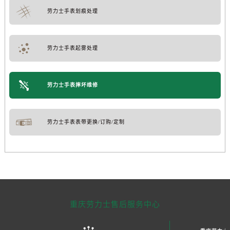
劳力士手表划痕处理
劳力士手表起雾处理
劳力士手表摔坏维修
劳力士手表表带更换/订购/定制
重庆劳力士售后服务中心