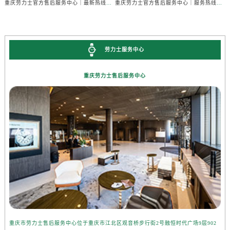
重庆劳力士官方售后服务中心｜最新热线和详细维修地址权威信息公示（2026年7月最新）
重庆劳力士官方售后服务中心｜服务热线及全部官方地址权威信息公示（2026年7月最新）
劳力士服务中心
重庆劳力士售后服务中心
重庆市劳力士售后服务中心位于重庆市江北区观音桥步行街2号融恒时代广场9层902