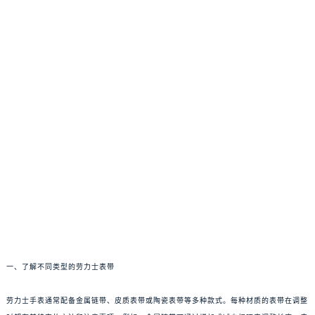
一、了解不同类型的劳力士表带
劳力士手表通常配备金属链带、皮质表带或陶瓷表带等多种款式。每种材质的表带在调整