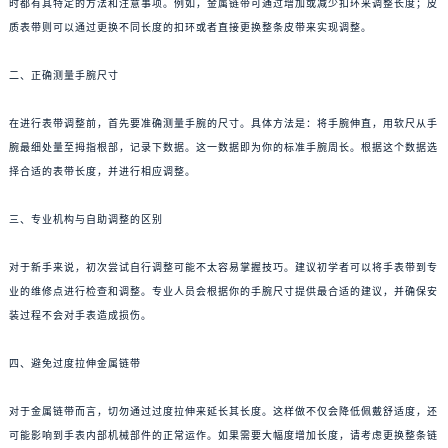
时都有其特定的方法和注意事项。例如，金属链带可通过增加或减少扣环来调整长度；皮
质表带则可以通过更换不同长度的扣环或者直接更换整条皮带来实现调整。
二、正确测量手腕尺寸
在进行表带调整前，首先要准确测量手腕的尺寸。具体方法是：将手腕伸直，用软尺从手
腕最细处量至拇指根部，记录下数据。这一数据即为你的标准手腕周长。根据这个数据选
择合适的表带长度，并进行相应调整。
三、专业机构与自助调整的区别
对于新手来说，初次尝试自行调整可能不太容易掌握技巧。建议初学者可以将手表带到专
业的维修点进行检查和调整。专业人员会根据你的手腕尺寸提供最合适的建议，并确保安
装过程不会对手表造成损伤。
四、避免过度拉伸金属链带
对于金属链带而言，切勿通过过度拉伸来延长其长度。这样做不仅会降低佩戴舒适度，还
可能影响到手表内部机械部件的正常运作。如果需要大幅度增加长度，请考虑更换整条链