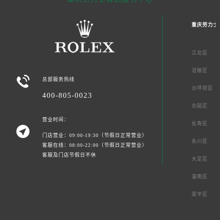
重庆劳力士
江北区
涪陵区

总部服务热线
沙坪坝区
400-805-0023
北碚区
营业时间：
长寿区

门店营业：09:00-19:30（节假日正常营业）
永川区
客服在线：08:00-22:00（节假日正常营业）
客服及门店节假日不休
大足区
潼南区
梁平区