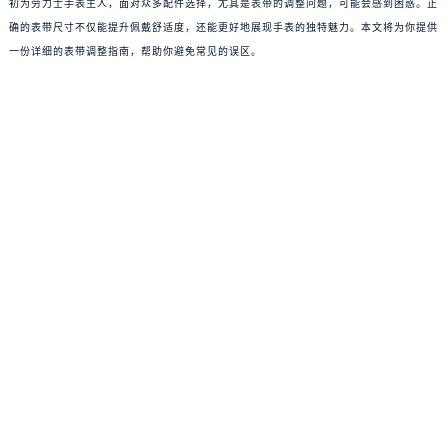
初为劳力士手表主人，面对众多配件选择，尤其是表带的调整问题，可能会感到困惑。正
确的表带尺寸不仅能提升佩戴舒适度，还能更好地展现手表的独特魅力。本文将为你提供
一份详细的表带调整指南，帮助你避免常见的误区。