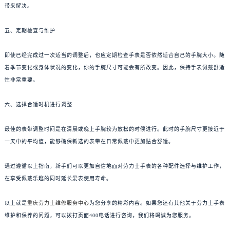
带来解决。
五、定期检查与维护
即使已经完成过一次适当的调整后，也应定期检查手表是否依然适合自己的手腕大小。随
着季节变化或身体状况的变化，你的手腕尺寸可能会有所改变。因此，保持手表佩戴舒适
性非常重要。
六、选择合适时机进行调整
最佳的表带调整时间是在清晨或晚上手腕较为放松的时候进行。此时的手腕尺寸更接近于
一天中的平均值，能够确保新选的表带在日常佩戴中更加贴合舒适。
通过遵循以上指南，新手们可以更加自信地面对劳力士手表的各种配件选择与维护工作，
在享受佩戴乐趣的同时延长爱表使用寿命。
以上就是
重庆劳力士维修服务中心
为您分享的精彩内容。如果您还有其他关于劳力士手表
维护和保养的问题，可以拨打页面400电话进行咨询，我们将竭诚为您服务。