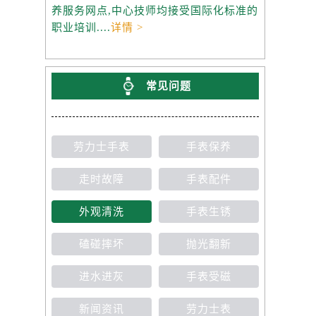
养服务网点,中心技师均接受国际化标准的
职业培训....
详情 >
常见问题
劳力士手表
手表保养
走时故障
手表配件
外观清洗
手表生锈
磕碰摔坏
抛光翻新
进水进灰
手表受磁
新闻资讯
劳力士表