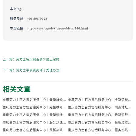
本文tag：
服务专线：
400-805-0023
本页链接：
http://www.cqrolex.cn/problem/566.html
上一篇：
劳力士每天误差多少是正常的
下一篇：
劳力士手表表壳坏了处理办法
相关文章
重庆劳力士官方售后服务中心｜最新维修地址与官方售后热线权威信息公示（2026年7月最新）
重庆劳力士官方售后服务中心｜全新热线和维修门店地址权威信息公示（2026年7月最新）
重庆劳力士官方售后服务中心｜完整维修地址与售后热线权威信息公示（2026年7月最新）
重庆劳力士官方售后服务中心｜网点地址与售后服务电话权威信息公示（2026年7月最新）
重庆劳力士官方售后服务中心｜最新热线及官方维修地址权威信息公示（2026年7月最新）
重庆劳力士官方售后服务中心｜最新热线和全部维修地址权威信息公示（2026年7月最新）
重庆劳力士官方售后服务中心｜服务热线及官方维修地址权威信息公示（2026年7月最新）
重庆劳力士官方售后服务中心｜最新维修地址与官方电话权威信息公示（2026年7月最新）
重庆劳力士官方售后服务中心｜最新热线和详细维修地址权威信息公示（2026年7月最新）
重庆劳力士官方售后服务中心｜服务热线及全部官方地址权威信息公示（2026年7月最新）