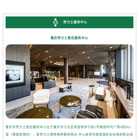
劳力士服务中心
重庆劳力士售后服务中心
重庆市劳力士售后服务中心位于重庆市江北区观音桥步行街2号融恒时代广场9层902
室（需提前预约），是劳力士维修保养服务网点,中心技师均接受国际化标准的职业培