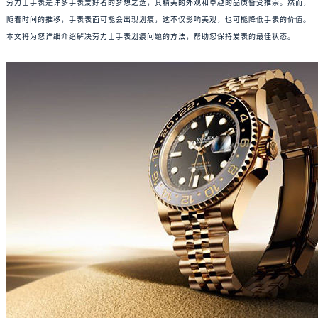
劳力士手表是许多手表爱好者的梦想之选，其精美的外观和卓越的品质备受推崇。然而，
随着时间的推移，手表表面可能会出现划痕，这不仅影响美观，也可能降低手表的价值。
本文将为您详细介绍解决劳力士手表划痕问题的方法，帮助您保持爱表的最佳状态。