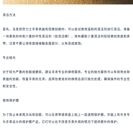
清洁方法
首先，当发现劳力士手表表面有轻微划痕时，可以尝试使用温和的清洁剂进行清洁。准备
一块柔软的布和少量的中性清洁剂（如洗洁精），用布蘸取少量清洁剂轻轻擦拭表盘和表
带。注意不要让液体直接接触金属部分，以免造成腐蚀。
专业抛光
对于较为严重的划痕或磨损，建议寻求专业的维修服务。专业的抛光服务可以有效地去除
表面的划痕，恢复手表的光泽。选择信誉良好的维修店进行抛光处理，确保操作的专业性
和安全性。
使用保护膜
为了防止未来再次出现划痕，可以在表带或表盘上贴上一层透明保护膜。市面上有许多专
为手表设计的保护膜产品，它们可以在不改变手表外观的情况下提供额外的保护。