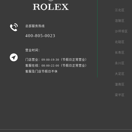
江北区
涪陵区

总部服务热线
沙坪坝区
400-805-0023
北碚区
营业时间：
长寿区

门店营业：09:00-19:30（节假日正常营业）
永川区
客服在线：08:00-22:00（节假日正常营业）
客服及门店节假日不休
大足区
潼南区
梁平区