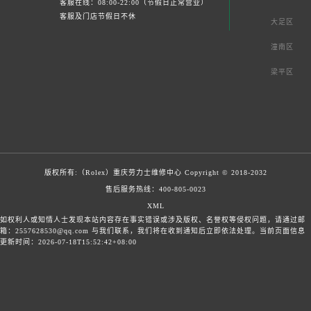
客服在线：08:00-22:00（节假日正常营业）
客服及门店节假日不休
大足区
潼南区
梁平区
版权所有:（Rolex）
重庆劳力士维修中心
Copyright © 2018-2032
售后服务热线：
400-805-0023
XML
如权利人或知情人士发现本站内容存在事实错误或涉及版权、名誉权等侵权问题，请通过邮
箱：2557628530@qq.com 与我们联系，我们将在收到通知后立即依法处理。当前页面信息
更新时间：2026-07-18T15:52:42+08:00