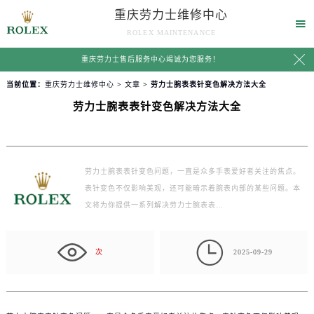
重庆劳力士维修中心

ROLEX MAINTENANCE

重庆劳力士售后服务中心竭诚为您服务！
当前位置：
重庆劳力士维修中心
>
文章
> 劳力士腕表表针变色解决方法大全
劳力士腕表表针变色解决方法大全
劳力士腕表表针变色问题，一直是众多手表爱好者关注的焦点。
表针变色不仅影响美观，还可能暗示着腕表内部的某些问题。本
文将为你提供一系列解决劳力士腕表表…

次
2025-09-29