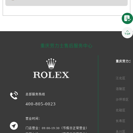


重庆劳力士售后服务中心
重庆劳力士
江北区
涪陵区

总部服务热线
沙坪坝区
400-805-0023
北碚区
营业时间：
长寿区

门店营业：09:00-19:30（节假日正常营业）
永川区