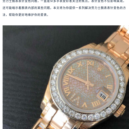
劳力士腕表表针变色问题，一直是众多手表爱好者关注的焦点。表针变色不仅影响美观，
还可能暗示着腕表内部的某些问题。本文将为你提供一系列解决劳力士腕表表针变色的方
法，帮助你更好地维护你的爱表。