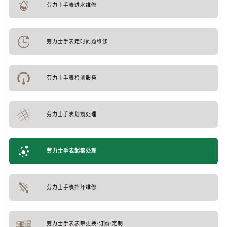
劳力士手表进水维修
劳力士手表走时问题维修
劳力士手表检测服务
劳力士手表划痕处理
劳力士手表起雾处理
劳力士手表摔坏维修
劳力士手表表带更换/订购/定制