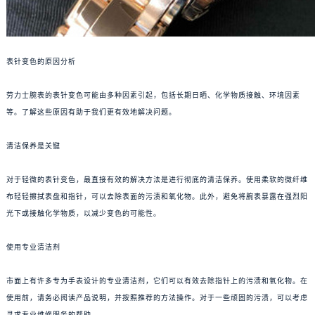
表针变色的原因分析
劳力士腕表的表针变色可能由多种因素引起，包括长期日晒、化学物质接触、环境因素
等。了解这些原因有助于我们更有效地解决问题。
清洁保养是关键
对于轻微的表针变色，最直接有效的解决方法是进行彻底的清洁保养。使用柔软的微纤维
布轻轻擦拭表盘和指针，可以去除表面的污渍和氧化物。此外，避免将腕表暴露在强烈阳
光下或接触化学物质，以减少变色的可能性。
使用专业清洁剂
市面上有许多专为手表设计的专业清洁剂，它们可以有效去除指针上的污渍和氧化物。在
使用前，请务必阅读产品说明，并按照推荐的方法操作。对于一些顽固的污渍，可以考虑
寻求专业维修服务的帮助。