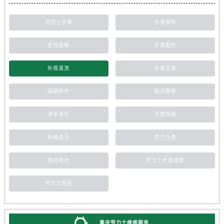
劳力士手表
手表保养
走时故障
手表配件
外观清洗
手表生锈
磕碰摔坏
抛光翻新
进水进灰
手表受磁
新闻资讯
劳力士表
网点地址
劳力士手表维修
劳力士售后
重庆劳力士维修服务