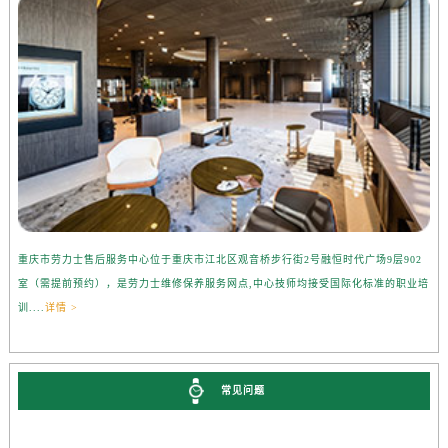
重庆市劳力士售后服务中心位于重庆市江北区观音桥步行街2号融恒时代广场9层902
室（需提前预约），是劳力士维修保养服务网点,中心技师均接受国际化标准的职业培
训....
详情 >
常见问题