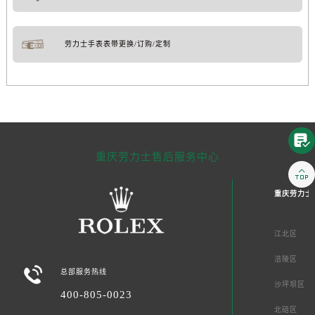
劳力士手表表带更换/订购/定制

重庆劳力士售后服务中心

重庆劳力士
江北区
涪陵区

总部服务热线
沙坪坝区
400-805-0023
北碚区