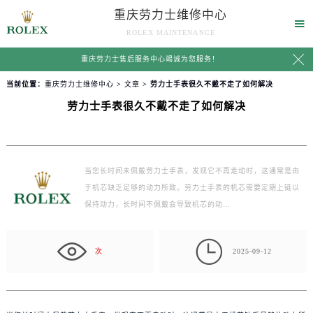
重庆劳力士维修中心

ROLEX MAINTENANCE

重庆劳力士售后服务中心竭诚为您服务！
当前位置：
重庆劳力士维修中心
>
文章
> 劳力士手表很久不戴不走了如何解决
劳力士手表很久不戴不走了如何解决
当您长时间未佩戴劳力士手表，发现它不再走动时，这通常是由
于机芯缺乏足够的动力所致。劳力士手表的机芯需要定期上链以
保持动力，长时间不佩戴会导致机芯的动…

次
2025-09-12