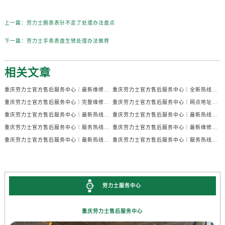
上一篇：
劳力士腕表表针不走了处理办法盘点
下一篇：
劳力士手表表盘生锈处理办法推荐
相关文章
重庆劳力士官方售后服务中心｜最新维修地址与官方售后热线权威信息公示（2026年7月最新）
重庆劳力士官方售后服务中心｜全新热线和维修门店地址权威信息公示（2026年7月最新）
重庆劳力士官方售后服务中心｜完整维修地址与售后热线权威信息公示（2026年7月最新）
重庆劳力士官方售后服务中心｜网点地址与售后服务电话权威信息公示（2026年7月最新）
重庆劳力士官方售后服务中心｜最新热线及官方维修地址权威信息公示（2026年7月最新）
重庆劳力士官方售后服务中心｜最新热线和全部维修地址权威信息公示（2026年7月最新）
重庆劳力士官方售后服务中心｜服务热线及官方维修地址权威信息公示（2026年7月最新）
重庆劳力士官方售后服务中心｜最新维修地址与官方电话权威信息公示（2026年7月最新）
重庆劳力士官方售后服务中心｜最新热线和详细维修地址权威信息公示（2026年7月最新）
重庆劳力士官方售后服务中心｜服务热线及全部官方地址权威信息公示（2026年7月最新）
劳力士服务中心
重庆劳力士售后服务中心