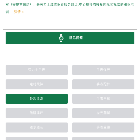
室（需提前预约），是劳力士维修保养服务网点,中心技师均接受国际化标准的职业培
训....
详情 >
常见问题
劳力士手表
手表保养
走时故障
手表配件
外观清洗
手表生锈
磕碰摔坏
抛光翻新
进水进灰
手表受磁