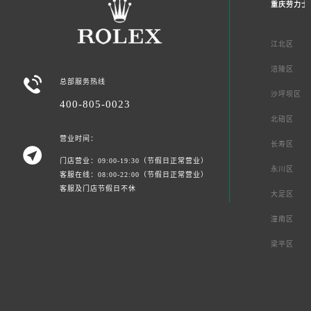
重庆劳力士
江北区
涪陵区

总部服务热线
沙坪坝区
400-805-0023
北碚区
营业时间：
长寿区

门店营业：09:00-19:30（节假日正常营业）
永川区
客服在线：08:00-22:00（节假日正常营业）
客服及门店节假日不休
大足区
潼南区
梁平区