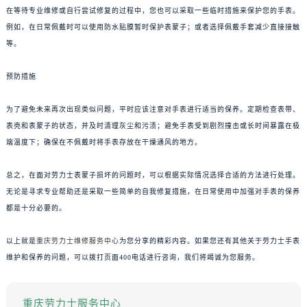
在等待专业维修或自行尝试修复的过程中，您也可以采取一些临时措施来保护您的手表。
例如，在日常佩戴时可以使用防水贴膜暂时保护表蒙子；或者选择佩戴手套减少直接接触
等。
预防措施
为了避免未来再次出现类似问题，平时应该注意对手表进行适当的保养。定期检查表带、
表壳和表蒙子的状态，并及时清理灰尘和污渍；避免手表受到剧烈撞击或长时间暴露在极
端温度下；确保在不佩戴时将手表存放在干燥通风的地方。
总之，在面对劳力士表蒙子损坏的问题时，可以根据实际情况选择合适的方法进行处理。
无论是寻求专业帮助还是采取一些简单的自我修复措施，在日常使用中加强对手表的保养
都是十分必要的。
以上就是
重庆劳力士维修服务中心
为您分享的精彩内容。如果您还有其他关于劳力士手表
维护和保养的问题，可以拨打页面400电话进行咨询，我们将竭诚为您服务。
重庆劳力士服务中心