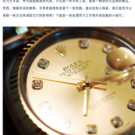
劳力士手表，作为高级腕表的代表，不仅是一件计时工具，更是一种身份与品味的象征。
然而，随着时间的推移，手表表面难免会留下一些划痕。面对这些小瑕疵，我们是否可以
采取一些方法来减轻它们的影响呢？下面是一些处理劳力士手表外观划痕的小技巧。