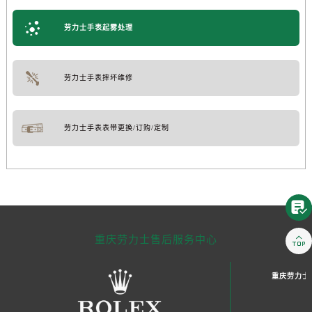
劳力士手表起雾处理
劳力士手表摔坏维修
劳力士手表表带更换/订购/定制


重庆劳力士售后服务中心
重庆劳力士