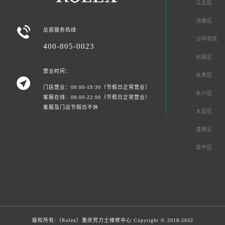
江北区
涪陵区

总部服务热线
沙坪坝区
400-805-0023
北碚区
营业时间：
长寿区

门店营业：09:00-19:30（节假日正常营业）
永川区
客服在线：08:00-22:00（节假日正常营业）
客服及门店节假日不休
大足区
潼南区
梁平区
版权所有:（Rolex）
重庆劳力士维修中心
Copyright © 2018-2032