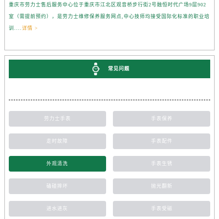
重庆市劳力士售后服务中心位于重庆市江北区观音桥步行街2号融恒时代广场9层902
室（需提前预约），是劳力士维修保养服务网点,中心技师均接受国际化标准的职业培
训....
详情 >
常见问题
劳力士手表
手表保养
走时故障
手表配件
外观清洗
手表生锈
磕碰摔坏
抛光翻新
进水进灰
手表受磁