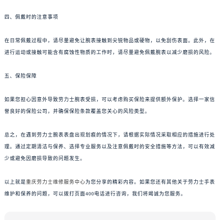
四、佩戴时的注意事项
在日常佩戴过程中，请尽量避免让腕表接触到尖锐物品或硬物，以免刮伤表面。此外，在
进行运动或接触可能含有腐蚀性物质的工作时，请尽量避免佩戴腕表以减少磨损的风险。
五、保险保障
如果您担心因意外导致劳力士腕表受损，可以考虑购买保险来提供额外保护。选择一家信
誉良好的保险公司，并确保保险条款覆盖您关心的风险类型。
总之，在遇到劳力士腕表表盘出现划痕的情况下，请根据实际情况采取相应的措施进行处
理。通过定期清洁与保养、选择专业服务以及注意佩戴时的安全措施等方法，可以有效减
少或避免因磨损导致的问题发生。
以上就是
重庆劳力士维修服务中心
为您分享的精彩内容。如果您还有其他关于劳力士手表
维护和保养的问题，可以拨打页面400电话进行咨询，我们将竭诚为您服务。