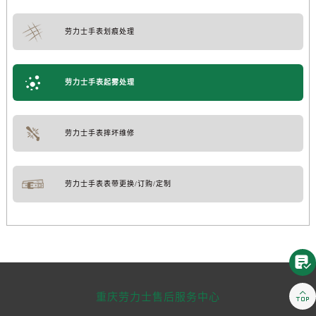
劳力士手表划痕处理
劳力士手表起雾处理
劳力士手表摔坏维修
劳力士手表表带更换/订购/定制


重庆劳力士售后服务中心