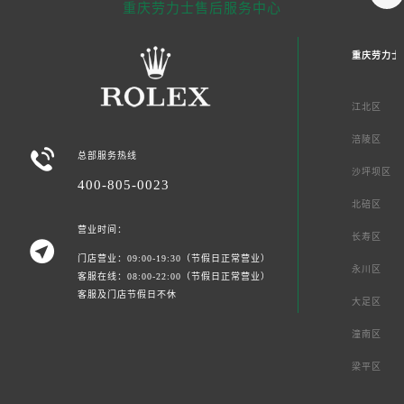
重庆劳力士售后服务中心
重庆劳力士
江北区
涪陵区

总部服务热线
沙坪坝区
400-805-0023
北碚区
营业时间：
长寿区

门店营业：09:00-19:30（节假日正常营业）
永川区
客服在线：08:00-22:00（节假日正常营业）
客服及门店节假日不休
大足区
潼南区
梁平区