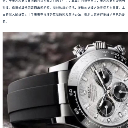
劳力士手表表壳损坏问题日益引起人们的关注，尤其是在日常使用中，手表表壳可能因为
碰撞、磨损或其他因素而出现问题。面对这样的情况，正确的处理方法显得尤为重要。本
文将深入解析劳力士手表表壳损坏的常见原因及解决办法，帮助大家更好地维护自己的爱
表。