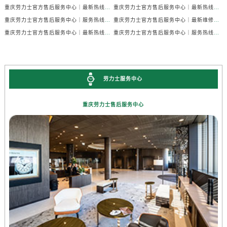
重庆劳力士官方售后服务中心｜最新热线及官方维修地址权威信息公示（2026年7月最新）
重庆劳力士官方售后服务中心｜最新热线和全部维修地址权威信息公示（2026年7月最新）
重庆劳力士官方售后服务中心｜服务热线及官方维修地址权威信息公示（2026年7月最新）
重庆劳力士官方售后服务中心｜最新维修地址与官方电话权威信息公示（2026年7月最新）
重庆劳力士官方售后服务中心｜最新热线和详细维修地址权威信息公示（2026年7月最新）
重庆劳力士官方售后服务中心｜服务热线及全部官方地址权威信息公示（2026年7月最新）
劳力士服务中心
重庆劳力士售后服务中心