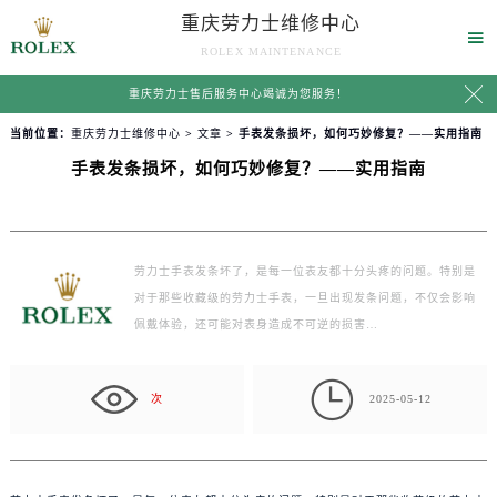
重庆劳力士维修中心

ROLEX MAINTENANCE

重庆劳力士售后服务中心竭诚为您服务！
当前位置：
重庆劳力士维修中心
>
文章
> 手表发条损坏，如何巧妙修复？——实用指南
手表发条损坏，如何巧妙修复？——实用指南
劳力士手表发条坏了，是每一位表友都十分头疼的问题。特别是
对于那些收藏级的劳力士手表，一旦出现发条问题，不仅会影响
佩戴体验，还可能对表身造成不可逆的损害…

次
2025-05-12