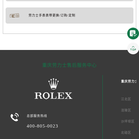
劳力士手表表带更换/订购/定制


重庆劳力士售后服务中心
重庆劳力士
江北区
涪陵区

总部服务热线
沙坪坝区
400-805-0023
北碚区