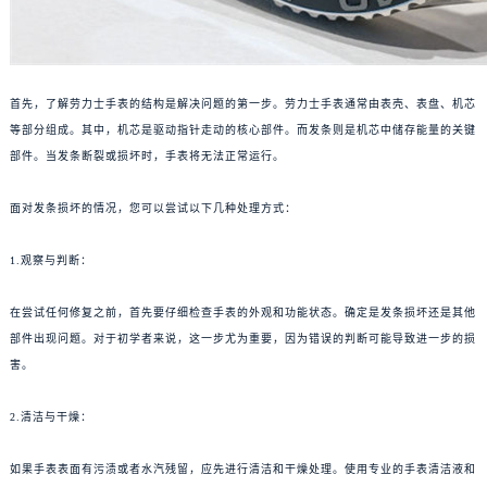
首先，了解劳力士手表的结构是解决问题的第一步。劳力士手表通常由表壳、表盘、机芯
等部分组成。其中，机芯是驱动指针走动的核心部件。而发条则是机芯中储存能量的关键
部件。当发条断裂或损坏时，手表将无法正常运行。
面对发条损坏的情况，您可以尝试以下几种处理方式：
1.观察与判断：
在尝试任何修复之前，首先要仔细检查手表的外观和功能状态。确定是发条损坏还是其他
部件出现问题。对于初学者来说，这一步尤为重要，因为错误的判断可能导致进一步的损
害。
2.清洁与干燥：
如果手表表面有污渍或者水汽残留，应先进行清洁和干燥处理。使用专业的手表清洁液和