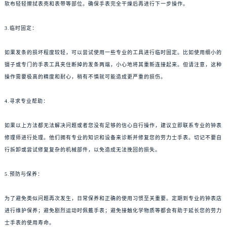
软布轻轻擦拭表壳和表带等部位。确保手表完全干燥后再进行下一步操作。
3.临时固定：
如果发条的损坏程度较轻，可以尝试使用一些专业的工具进行临时固定。比如使用细小的
镊子或专门的手表工具夹住断掉的发条两端，小心地将其重新连接起来。但请注意，这种
操作需要极高的精度和耐心，稍有不慎就可能造成更严重的损伤。
4.寻求专业帮助：
如果以上方法都无法解决问题或者您没有足够的信心自行操作，建议立即联系专业的钟表
修理师进行处理。他们拥有专业的知识和设备来诊断并修复您的劳力士手表。切记不要自
行拆卸或尝试修复复杂的机械部件，以免造成无法挽回的损失。
5.预防与保养：
为了避免类似问题再次发生，日常保养和正确的使用习惯至关重要。定期到专业的钟表店
进行维护保养；避免剧烈运动时佩戴手表；避免接触化学物质等都会有助于延长您的劳力
士手表的使用寿命。