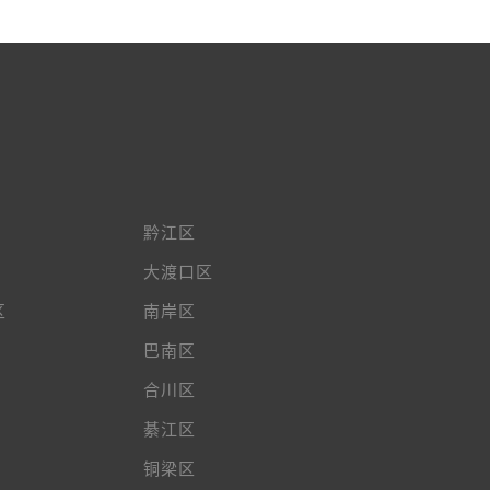
黔江区
大渡口区
区
南岸区
巴南区
合川区
綦江区
铜梁区