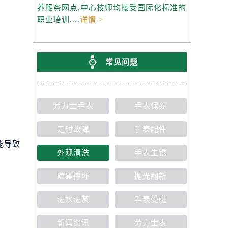
养服务网点,中心技师均接受国际化标准的
职业培训....
详情 >
常见问题
劳力士手表
手表保养
走时故障
手表配件
能导致
外观清洗
手表生锈
磕碰摔坏
抛光翻新
进水进灰
手表受磁
新闻资讯
劳力士表