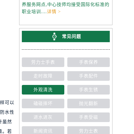
养服务网点,中心技师均接受国际化标准的
职业培训....
详情 >
常见问题
劳力士手表
手表保养
走时故障
手表配件
外观清洗
手表生锈
样可以
磕碰摔坏
抛光翻新
表防水性
进水进灰
手表受磁
针虽然
新闻资讯
劳力士表
量。若