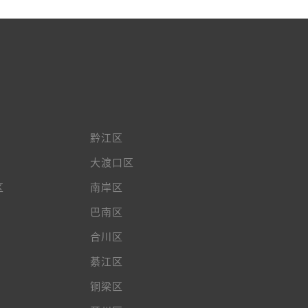
黔江区
大渡口区
区
南岸区
巴南区
合川区
綦江区
铜梁区