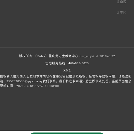
潼南区
梁平区
版权所有:（Rolex）
重庆劳力士维修中心
Copyright © 2018-2032
售后服务热线：
400-805-0023
XML
如权利人或知情人士发现本站内容存在事实错误或涉及版权、名誉权等侵权问题，请通过邮
箱：2557628530@qq.com 与我们联系，我们将在收到通知后立即依法处理。当前页面信息
更新时间：2026-07-18T15:52:40+08:00