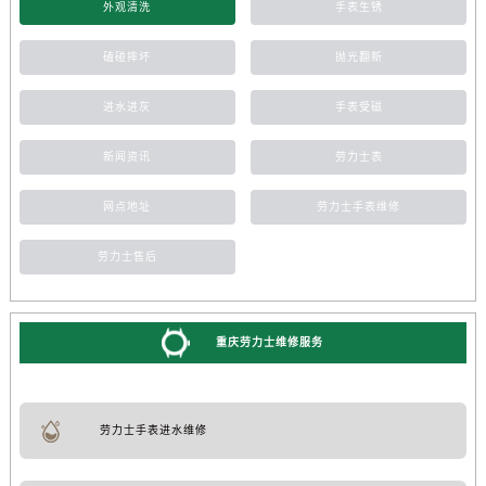
外观清洗
手表生锈
磕碰摔坏
抛光翻新
进水进灰
手表受磁
新闻资讯
劳力士表
网点地址
劳力士手表维修
劳力士售后
重庆劳力士维修服务
劳力士手表进水维修