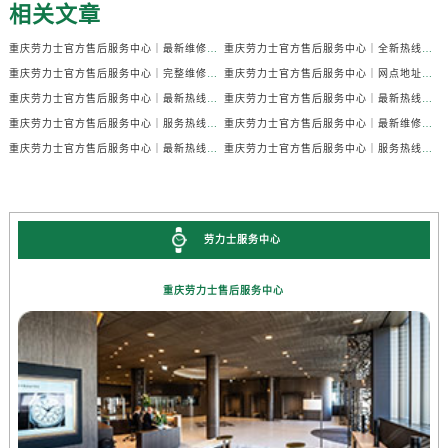
相关文章
重庆劳力士官方售后服务中心｜最新维修地址与官方售后热线权威信息公示（2026年7月最新）
重庆劳力士官方售后服务中心｜全新热线和维修门店地址权威信息公示（2026年7月最新）
重庆劳力士官方售后服务中心｜完整维修地址与售后热线权威信息公示（2026年7月最新）
重庆劳力士官方售后服务中心｜网点地址与售后服务电话权威信息公示（2026年7月最新）
重庆劳力士官方售后服务中心｜最新热线及官方维修地址权威信息公示（2026年7月最新）
重庆劳力士官方售后服务中心｜最新热线和全部维修地址权威信息公示（2026年7月最新）
重庆劳力士官方售后服务中心｜服务热线及官方维修地址权威信息公示（2026年7月最新）
重庆劳力士官方售后服务中心｜最新维修地址与官方电话权威信息公示（2026年7月最新）
重庆劳力士官方售后服务中心｜最新热线和详细维修地址权威信息公示（2026年7月最新）
重庆劳力士官方售后服务中心｜服务热线及全部官方地址权威信息公示（2026年7月最新）
劳力士服务中心
重庆劳力士售后服务中心