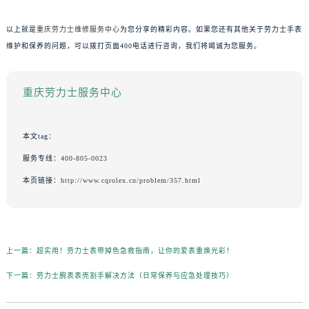
以上就是
重庆劳力士维修服务中心
为您分享的精彩内容。如果您还有其他关于劳力士手表
维护和保养的问题，可以拨打页面400电话进行咨询，我们将竭诚为您服务。
重庆劳力士服务中心
本文tag：
服务专线：
400-805-0023
本页链接：
http://www.cqrolex.cn/problem/357.html
上一篇：
超实用！劳力士表带掉色急救指南，让你的爱表重焕光彩！
下一篇：
劳力士腕表表壳割手解决方法（日常保养与应急处理技巧）