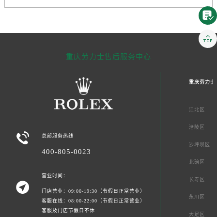


重庆劳力士售后服务中心
重庆劳力士
江北区
涪陵区

总部服务热线
沙坪坝区
400-805-0023
北碚区
营业时间：
长寿区

门店营业：09:00-19:30（节假日正常营业）
永川区
客服在线：08:00-22:00（节假日正常营业）
客服及门店节假日不休
大足区