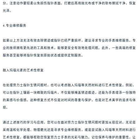
分，注意动作要轻柔以免损伤指针表面。打磨后再用抛光布或干净的软布擦拭干净，恢复
光泽。
4.专业维修服务
如果以上方法无法有效去除锈迹或指针已经严重损坏，建议寻求专业的手表维修服务。专
业的技师拥有更先进的工具和技术，能够更安全有效地处理问题。此外，一些高端的修复
服务甚至能够将指针恢复到原始状态或提供定制服务。
融入玛瑙元素的艺术性修复
在处理劳力士指针生锈问题时，也可以考虑融入玛瑙等天然材料进行艺术性修复。例如，
可以在指针上镶嵌一块精致的玛瑙片，不仅能够掩盖锈迹痕迹，还能为手表增添一份独特
的美感与价值感。这种修复方式不仅是对时间的尊重与保护，也是对艺术美学的追求与体
现。
通过上述技巧的学习与应用，您可以在面对劳力士指针生锈问题时更加从容应对。无论是
采用温和化学处理、物理磨光还是寻求专业维修服务，或是尝试融入玛瑙等天然材料进行
艺术性修复，都能够帮助您恢复劳力士手表的光彩与魅力。记住保养与维护的重要性，让