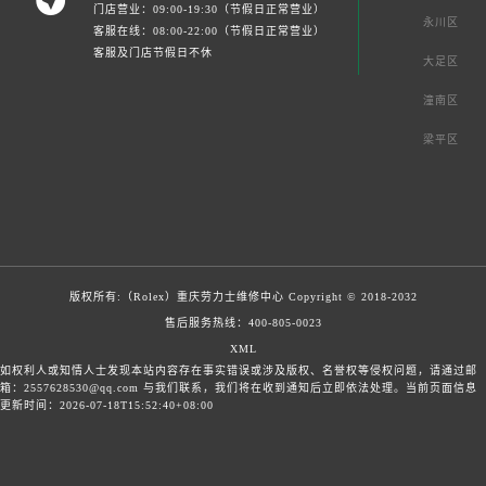

门店营业：09:00-19:30（节假日正常营业）
永川区
客服在线：08:00-22:00（节假日正常营业）
客服及门店节假日不休
大足区
潼南区
梁平区
版权所有:（Rolex）
重庆劳力士维修中心
Copyright © 2018-2032
售后服务热线：
400-805-0023
XML
如权利人或知情人士发现本站内容存在事实错误或涉及版权、名誉权等侵权问题，请通过邮
箱：2557628530@qq.com 与我们联系，我们将在收到通知后立即依法处理。当前页面信息
更新时间：2026-07-18T15:52:40+08:00