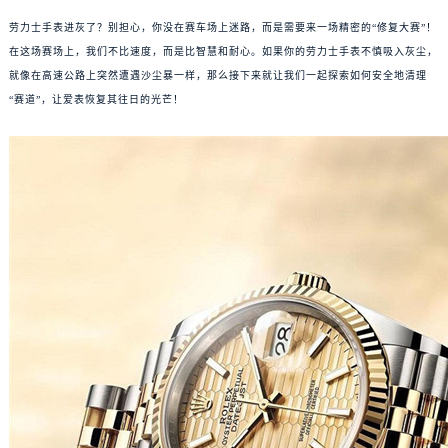
劳力士手表进灰了？别担心，你没在赛车场上迷路，而是需要来一场精密的“修复大赛”！
在这场赛场上，我们不比速度，而是比智慧和耐心。如果你的劳力士手表不慎吸入灰尘，
就像在高速公路上突然遭遇沙尘暴一样，那么接下来就让我们一起探索如何安全地清理
“赛道”，让爱表恢复其往日的光芒！