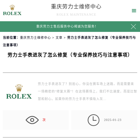
重庆劳力士维修中心

ROLEX MAINTENANCE

重庆劳力士售后服务中心竭诚为您服务！
当前位置：
重庆劳力士维修中心
>
文章
> 劳力士手表进灰了怎么修复（专业保养技巧与
注意事项）
劳力士手表进灰了怎么修复（专业保养技巧与注意事项）
劳力士手表进灰了？别担心，你没在赛车场上迷路，而是需要来
一场精密的“修复大赛”！在这场赛场上，我们不比速度，而是比智
慧和耐心。如果你的劳力士手表不慎吸入灰…

次
2025-01-23