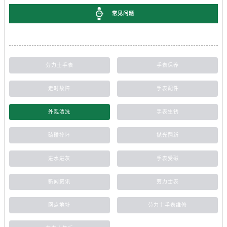
常见问题
劳力士手表
手表保养
走时故障
手表配件
外观清洗
手表生锈
磕碰摔坏
抛光翻新
进水进灰
手表受磁
新闻资讯
劳力士表
网点地址
劳力士手表维修