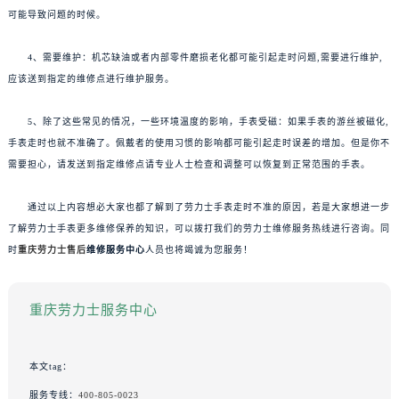
可能导致问题的时候。
4、需要维护：机芯缺油或者内部零件磨损老化都可能引起走时问题,需要进行维护,
应该送到指定的维修点进行维护服务。
5、除了这些常见的情况，一些环境温度的影响，手表受磁：如果手表的游丝被磁化,
手表走时也就不准确了。佩戴者的使用习惯的影响都可能引起走时误差的增加。但是你不
需要担心，请发送到指定维修点请专业人士检查和调整可以恢复到正常范围的手表。
通过以上内容想必大家也都了解到了劳力士手表走时不准的原因，若是大家想进一步
了解劳力士手表更多维修保养的知识，可以拨打我们的劳力士维修服务热线进行咨询。同
时
重庆劳力士售后
维修服务中心
人员也将竭诚为您服务！
重庆劳力士服务中心
本文tag：
服务专线：
400-805-0023