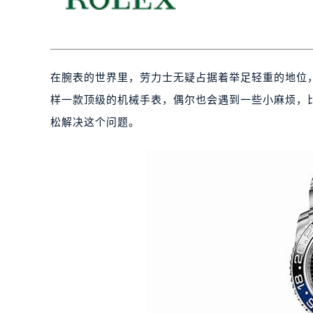
在腕表的世界里，劳力士无疑占据着举足轻重的地位
样一款顶级的机械手表，偶尔也会遇到一些小麻烦，
松解决这个问题。