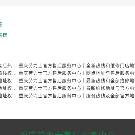
秘
秘籍
重庆劳力士官方售后服务中心｜最新维修地址与官方售后热线权威信息公示（2026年7月最新）
重庆劳力士官方售后服务中心｜完整维修地址与售后热线权威信息公示（2026年7月最新）
重庆劳力士官方售后服务中心｜最新热线及官方维修地址权威信息公示（2026年7月最新）
重庆劳力士官方售后服务中心｜服务热线及官方维修地址权威信息公示（2026年7月最新）
重庆劳力士官方售后服务中心｜最新热线和详细维修地址权威信息公示（2026年7月最新）