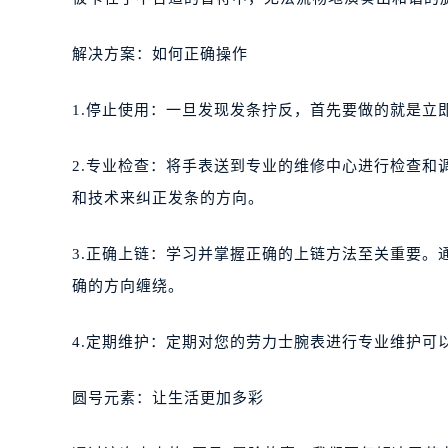
解决方案：如何正确操作
1.停止使用：一旦发现发条拧反，首先要做的就是立
2.专业检查：将手表送到专业的维修中心进行检查
和技术来纠正发条的方向。
3.正确上链：学习并掌握正确的上链方法至关重要
确的方向缠绕。
4.定期维护：定期对您的劳力士腕表进行专业维护可
圆号元素：让生活更加多彩