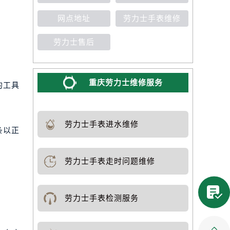
网点地址
劳力士手表维修
劳力士售后
重庆劳力士维修服务
的工具
劳力士手表进水维修
条以正
劳力士手表走时问题维修
。

劳力士手表检测服务