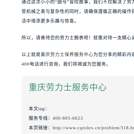
通过这次小小的“圆号”冒险故事，我们不仅解决了
受机械之美与复杂性的同时，请确保遵循正确的操作
活中增添更多乐趣与惊喜。
所以，请善待您的劳力士腕表吧！就像对待一支精心
以上就是
重庆劳力士保养服务中心
为您分享的精彩内
400电话进行咨询，我们将竭诚为您服务。
重庆劳力士服务中心
本文tag：
服务专线：
400-805-0023
本页链接：
http://www.cqrolex.cn/problem/318.h