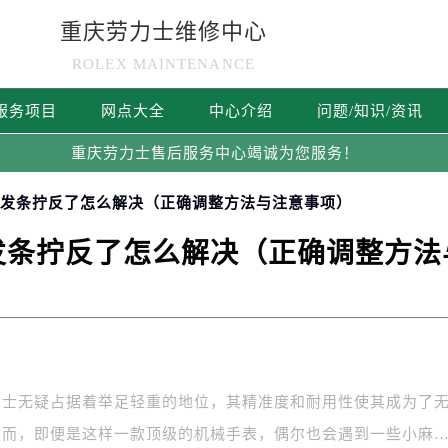
重庆劳力士维修中心
ROLEX MAINTENANCE
服务项目
网点大全
中心介绍
问题/知识/资讯
重庆劳力士售后服务中心竭诚为您服务！
表发条拧反了怎么解决（正确调整方法与注意事项）
发条拧反了怎么解决（正确调整方法
力士无疑占据着举足轻重的地位，其精准度和耐用性使其成为了
然而，即便是这样一款顶级的机械手表，偶尔也会遇到一些小麻