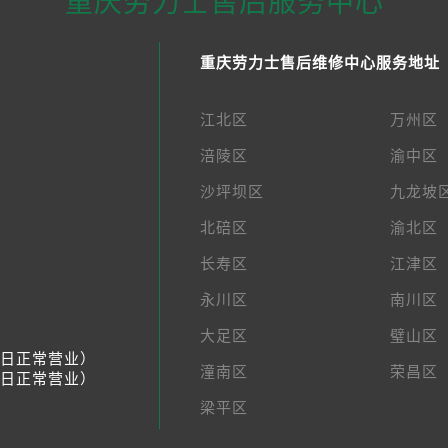
重庆劳力士售后服务中心
重庆劳力士售后维修中心服务地址
江北区
万州区
涪陵区
渝中区
沙坪坝区
九龙坡
北碚区
渝北区
长寿区
江津区
永川区
南川区
大足区
璧山区
节假日正常营业）
潼南区
荣昌区
节假日正常营业）
梁平区