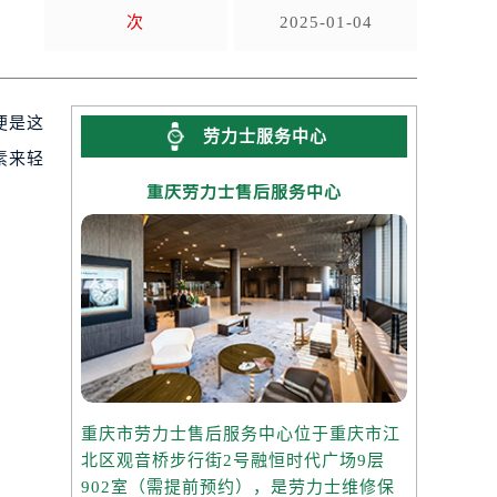
次
2025-01-04
便是这
劳力士服务中心
素来轻
重庆劳力士售后服务中心
重庆市劳力士售后服务中心位于重庆市江
北区观音桥步行街2号融恒时代广场9层
902室（需提前预约），是劳力士维修保