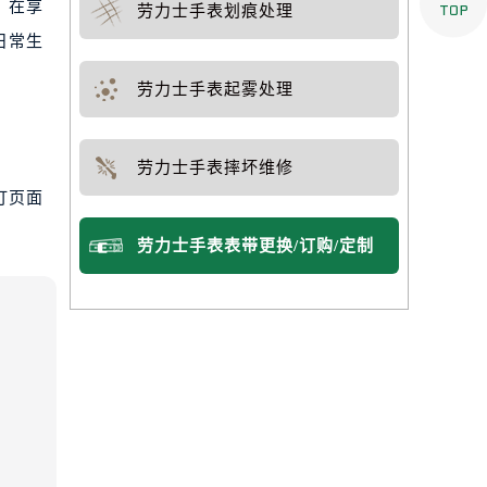

，在享
劳力士手表划痕处理
日常生
劳力士手表起雾处理
劳力士手表摔坏维修
打页面
劳力士手表表带更换/订购/定制