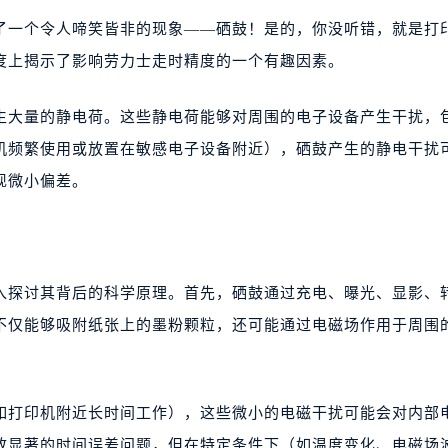
了一个令人啼笑皆非的现象——硒鼓！是的，你没听错，就是打
度上揭示了影响劳力士走时精度的一个有趣因素。
生大量的静电荷。这些静电荷能够对周围的电子设备产生干扰，
机频繁使用或放置在敏感电子设备附近），硒鼓产生的静电干扰
现微小偏差。
入探讨其背后的科学原理。首先，硒鼓通过充电、曝光、显影、
不仅能够吸附纸张上的墨粉颗粒，还可能通过电磁场作用于周围
如打印机附近长时间工作），这些微小的电磁干扰可能会对内部
致显著的时间误差问题，但在特定条件下（如温度变化、电磁场