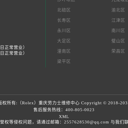
北碚区
渝北区
长寿区
江津区
永川区
南川区
大足区
璧山区
节假日正常营业）
潼南区
荣昌区
节假日正常营业）
梁平区
版权所有:（Rolex）
重庆劳力士维修中心
Copyright © 2018-203
售后服务热线：
400-805-0023
XML
等侵权问题，请通过邮箱：2557628530@qq.com 与