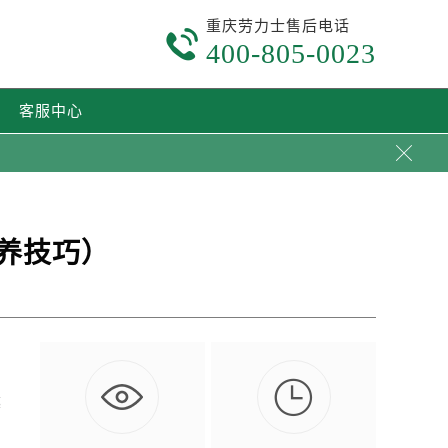
重庆劳力士售后电话

400-805-0023
客服中心

养技巧）

越
…