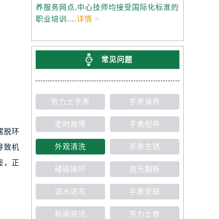
养服务网点,中心技师均接受国际化标准的
职业培训....
详情 >
常见问题
劳力士手表
手表保养
走时故障
手表配件
摆脱环
外观清洗
手表生锈
导致机
差，正
磕碰摔坏
抛光翻新
进水进灰
手表受磁
新闻资讯
劳力士表