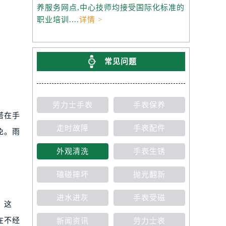
养服务网点,中心技师均接受国际化标准的
职业培训....
详情 >
常见问题
劳力士手表
手表保养
搭在手
走时故障
手表配件
免。雨
外观清洗
手表生锈
磕碰摔坏
抛光翻新
进水进灰
手表受磁
。这
在不经
新闻资讯
劳力士表