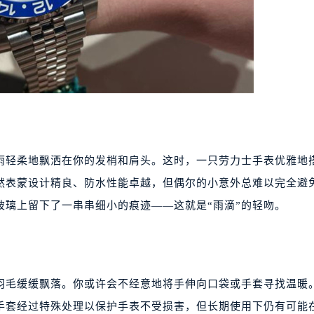
雨轻柔地飘洒在你的发梢和肩头。这时，一只劳力士手表优雅地
然表蒙设计精良、防水性能卓越，但偶尔的小意外总难以完全避
玻璃上留下了一串串细小的痕迹——这就是“雨滴”的轻吻。
羽毛缓缓飘落。你或许会不经意地将手伸向口袋或手套寻找温暖
手套经过特殊处理以保护手表不受损害，但长期使用下仍有可能