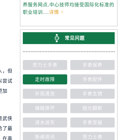
养服务网点,中心技师均接受国际化标准的
职业培训....
详情 >
常见问题
劳力士手表
手表保养
人，但
走时故障
手表配件
以尝试
更加
外观清洗
手表生锈
磕碰摔坏
抛光翻新
是武侠
进水进灰
手表受磁
给了最
新闻资讯
劳力士表
，在高