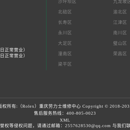
沙坪坝区
九龙坡
北碚区
渝北区
长寿区
江津区
永川区
南川区
大足区
璧山区
节假日正常营业）
潼南区
荣昌区
节假日正常营业）
梁平区
版权所有:（Rolex）
重庆劳力士维修中心
Copyright © 2018-203
售后服务热线：
400-805-0023
XML
等侵权问题，请通过邮箱：2557628530@qq.com 与