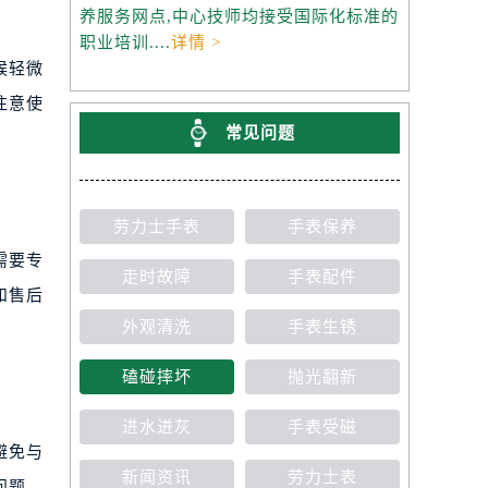
养服务网点,中心技师均接受国际化标准的
职业培训....
详情 >
候轻微
注意使
常见问题
劳力士手表
手表保养
需要专
走时故障
手表配件
和售后
外观清洗
手表生锈
磕碰摔坏
抛光翻新
进水进灰
手表受磁
避免与
新闻资讯
劳力士表
问题，