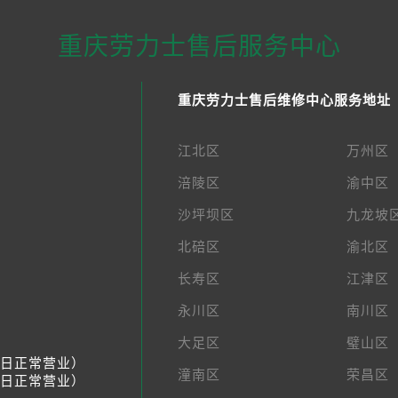
重庆劳力士售后服务中心
重庆劳力士售后维修中心服务地址
江北区
万州区
涪陵区
渝中区
沙坪坝区
九龙坡
北碚区
渝北区
长寿区
江津区
永川区
南川区
大足区
璧山区
节假日正常营业）
潼南区
荣昌区
节假日正常营业）