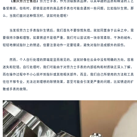
【
重庆劳力士售后
】
劳力士手表，作为顶级腕表品牌，以其卓越的品质和精湛的工艺
备受推崇。但有时，即使是这样的高品质手表也可能会遇到一些问题，比如指针生锈。那
么，当我们面对这种情况时，该如何处理呢?
当发现劳力士手表指针生锈后，我们首先不要惊慌失措。就如同置身于云朵之中，需
要保持冷静和理智。如果锈迹不是很严重，我们可以尝试用一块非常柔软、干净的绒布，
轻轻地擦拭指针上的锈迹。但要注意动作一定要轻柔，避免对指针造成额外的损伤。
然而，个人自行处理的弊端是显而易见的。这就好像在云朵中没有明确的方向，容易
迷失和犯错。自行处理时，我们可能由于对劳力士手表的内部结构和材质缺乏深入了解，
而在操作过程中不小心损坏到指针或其他相关部件。而且，我们自己所使用的方法和工具
往往不够专业，无法达到理想的除锈效果，甚至可能会引发更严重的问题，比如锈迹的扩
散或手表的故障。