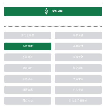
常见问题
劳力士手表
手表保养
走时故障
手表配件
外观清洗
手表生锈
磕碰摔坏
抛光翻新
进水进灰
手表受磁
新闻资讯
劳力士表
网点地址
劳力士手表维修