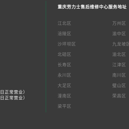
重庆劳力士售后维修中心服务地址
江北区
万州区
涪陵区
渝中区
沙坪坝区
九龙坡
北碚区
渝北区
长寿区
江津区
永川区
南川区
大足区
璧山区
节假日正常营业）
潼南区
荣昌区
节假日正常营业）
梁平区