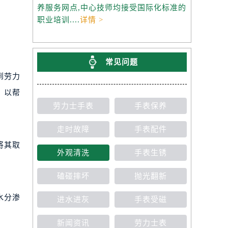
养服务网点,中心技师均接受国际化标准的
职业培训....
详情 >
常见问题
到劳力
，以帮
劳力士手表
手表保养
走时故障
手表配件
将其取
外观清洗
手表生锈
磕碰摔坏
抛光翻新
水分渗
进水进灰
手表受磁
新闻资讯
劳力士表